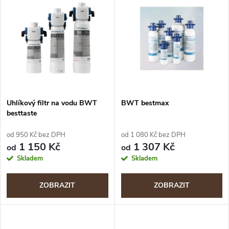
u
k
k
t
t
ů
ů
Uhlíkový filtr na vodu BWT
BWT bestmax
besttaste
od 950 Kč bez DPH
od 1 080 Kč bez DPH
1 150 Kč
1 307 Kč
od
od
Skladem
Skladem
ZOBRAZIT
ZOBRAZIT