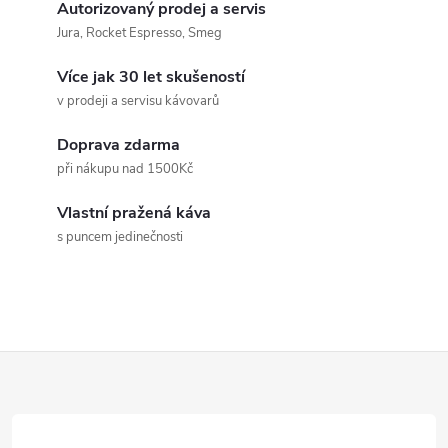
v
Autorizovaný prodej a servis
Jura, Rocket Espresso, Smeg
l
Více jak 30 let skušeností
á
v prodeji a servisu kávovarů
d
Doprava zdarma
a
při nákupu nad 1500Kč
c
Vlastní pražená káva
s puncem jedinečnosti
í
p
r
Z
v
k
á