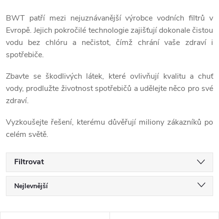
BWT patří mezi nejuznávanější výrobce vodních filtrů v
Evropě. Jejich pokročilé technologie zajišťují dokonale čistou
vodu bez chlóru a nečistot, čímž chrání vaše zdraví i
spotřebiče.
Zbavte se škodlivých látek, které ovlivňují kvalitu a chuť
vody, prodlužte životnost spotřebičů a udělejte něco pro své
zdraví.
Vyzkoušejte řešení, kterému důvěřují miliony zákazníků po
celém světě.
Filtrovat
Ř
Nejlevnější
a
Nejdražší