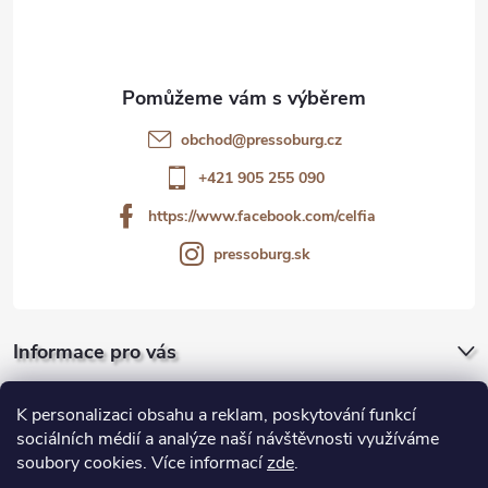
y
p
v
a
ý
t
p
obchod
@
pressoburg.cz
i
í
+421 905 255 090
s
https://www.facebook.com/celfia
pressoburg.sk
u
Informace pro vás
Pro firmy a gastro
K personalizaci obsahu a reklam, poskytování funkcí
sociálních médií a analýze naší návštěvnosti využíváme
soubory cookies. Více informací
zde
.
Blog