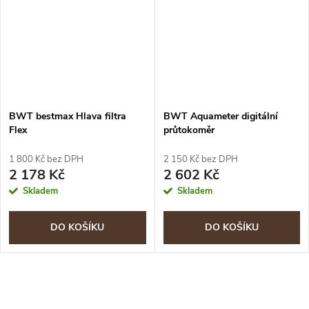
BWT bestmax Hlava filtra
BWT Aquameter digitální
Flex
průtokoměr
1 800 Kč bez DPH
2 150 Kč bez DPH
2 178 Kč
2 602 Kč
Skladem
Skladem
DO KOŠÍKU
DO KOŠÍKU
O