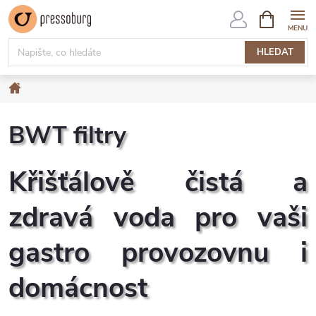
Přejít
NÁKUPNÍ
KOŠÍK
na
obsah
HLEDAT
Domů
BWT filtry
Křišťálově čistá a
zdravá voda pro vaši
gastro provozovnu i
domácnost