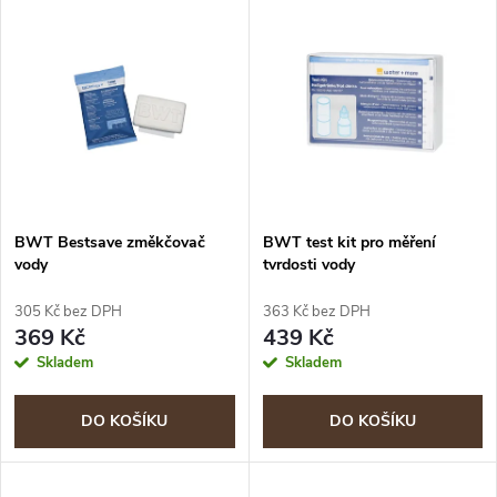
V
Nejprodávanější
z
ý
Abecedně
e
p
n
i
í
s
p
BWT Bestsave změkčovač
BWT test kit pro měření
vody
tvrdosti vody
p
r
305 Kč bez DPH
363 Kč bez DPH
r
369 Kč
439 Kč
o
Skladem
Skladem
o
d
DO KOŠÍKU
DO KOŠÍKU
d
u