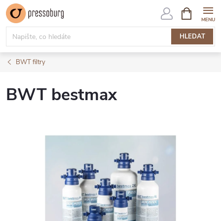
Přejít
NÁKUPNÍ
KOŠÍK
na
obsah
HLEDAT
BWT filtry
BWT bestmax