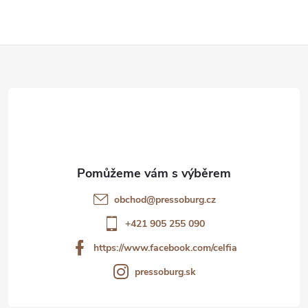
Z
á
p
a
t
obchod
@
pressoburg.cz
í
+421 905 255 090
https://www.facebook.com/celfia
pressoburg.sk