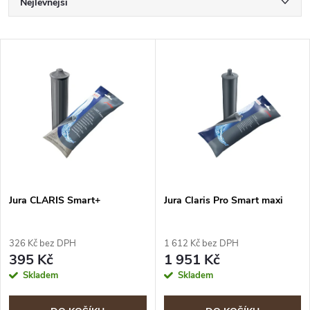
Ř
Nejlevnější
a
Nejdražší
V
Nejprodávanější
z
ý
Abecedně
e
p
n
i
í
s
p
Jura CLARIS Smart+
Jura Claris Pro Smart maxi
p
r
326 Kč bez DPH
1 612 Kč bez DPH
r
395 Kč
1 951 Kč
o
Skladem
Skladem
o