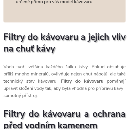
v
určené přímo pro váš model kávovaru.
k
y
v
Filtry do kávovaru a jejich vliv
ý
na chuť kávy
p
i
Voda tvoří většinu každého šálku kávy. Pokud obsahuje
příliš mnoho minerálů, ovlivňuje nejen chuť nápojů, ale také
s
technický stav kávovaru.
Filtry do kávovaru
pomáhají
upravit složení vody tak, aby byla vhodná pro přípravu kávy i
u
samotný přístroj.
Filtry do kávovaru a ochrana
před vodním kamenem