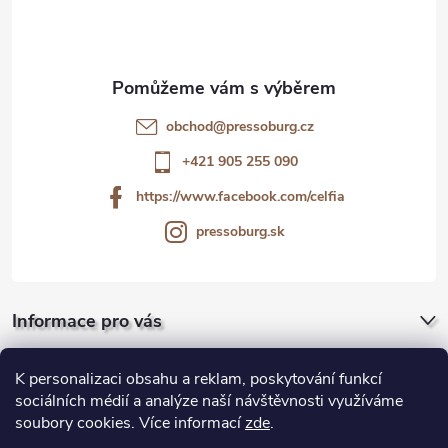
p
a
t
obchod
@
pressoburg.cz
í
+421 905 255 090
https://www.facebook.com/celfia
pressoburg.sk
Informace pro vás
Pro firmy a gastro
K personalizaci obsahu a reklam, poskytování funkcí
sociálních médií a analýze naší návštěvnosti využíváme
soubory cookies. Více informací
zde
.
Blog