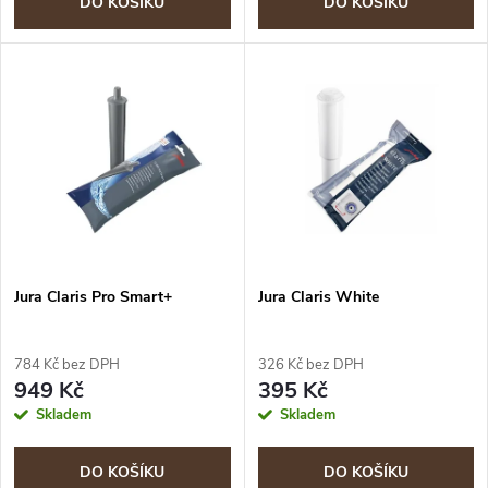
d
DO KOŠÍKU
DO KOŠÍKU
d
u
u
k
k
t
t
ů
ů
Jura Claris Pro Smart+
Jura Claris White
784 Kč bez DPH
326 Kč bez DPH
949 Kč
395 Kč
Skladem
Skladem
DO KOŠÍKU
DO KOŠÍKU