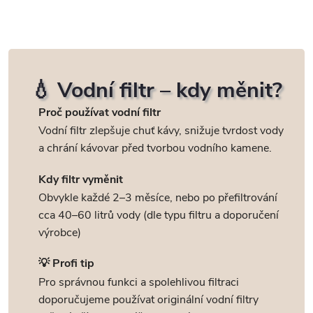
O
v
l
💧 Vodní filtr – kdy měnit?
á
Proč používat vodní filtr
Vodní filtr zlepšuje chuť kávy, snižuje tvrdost vody
d
a chrání kávovar před tvorbou vodního kamene.
a
Kdy filtr vyměnit
c
Obvykle každé 2–3 měsíce, nebo po přefiltrování
cca 40–60 litrů vody (dle typu filtru a doporučení
í
výrobce)
p
💡 Profi tip
r
Pro správnou funkci a spolehlivou filtraci
doporučujeme používat originální vodní filtry