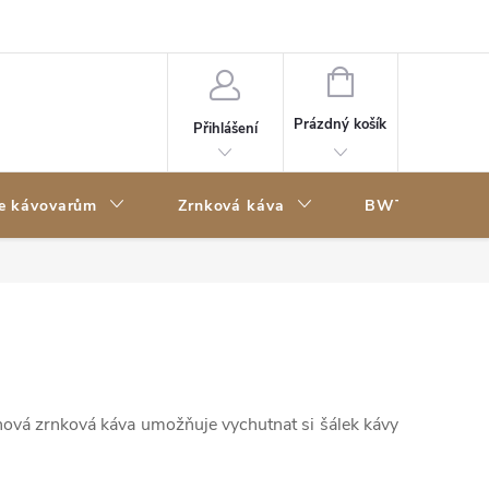
Kontakty
NÁKUPNÍ
KOŠÍK
Prázdný košík
Přihlášení
ke kávovarům
Zrnková káva
BWT filtry
einová zrnková káva umožňuje vychutnat si šálek kávy