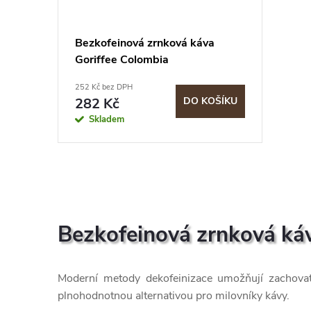
s
o
p
d
Bezkofeinová zrnková káva
Goriffee Colombia
r
u
252 Kč bez DPH
o
282 Kč
DO KOŠÍKU
k
Skladem
d
t
u
ů
O
k
v
Bezkofeinová zrnková ká
t
l
ů
á
Moderní metody dekofeinizace umožňují zachova
plnohodnotnou alternativou pro milovníky kávy.
d