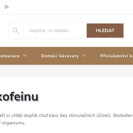
Doprava a platba
Reklamace a vrácení zboží
Moje objednávka
HLEDAT
estaurace
Domácí kávovary
Příslušenství 
kofeinu
kteří si chtějí dopřát chuť kávy bez stimulačních účinků. Bezkof
í organismu.