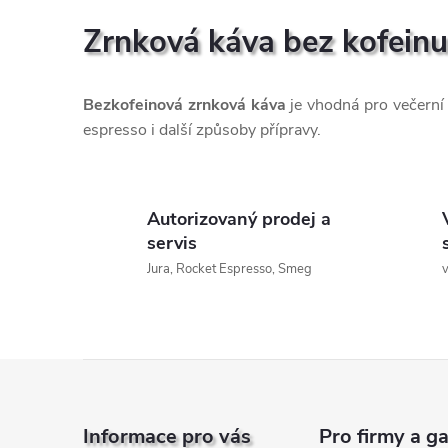
a
Zrnková káva bez kofeinu
c
í
Bezkofeinová zrnková káva
je vhodná pro večerní 
espresso i další způsoby přípravy.
p
r
Autorizovaný prodej a
v
servis
k
Jura, Rocket Espresso, Smeg
v
y
v
Z
ý
á
p
Informace pro vás
Pro firmy a g