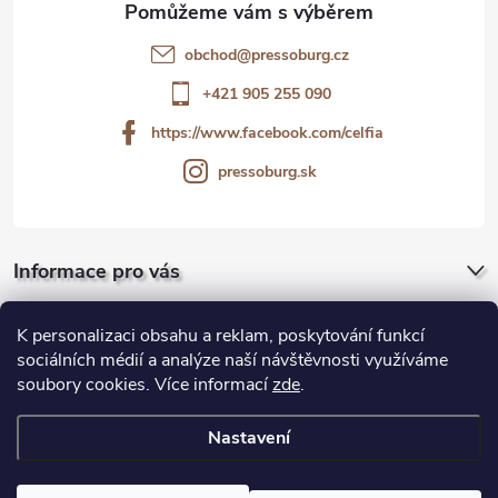
t
obchod
@
pressoburg.cz
í
+421 905 255 090
https://www.facebook.com/celfia
pressoburg.sk
Informace pro vás
Pro firmy a gastro
K personalizaci obsahu a reklam, poskytování funkcí
sociálních médií a analýze naší návštěvnosti využíváme
soubory cookies. Více informací
zde
.
Blog
Nastavení
Copyright 2026
Pressoburg.cz
. Všechna práva vyhrazena.
Upravit
nastavení cookies