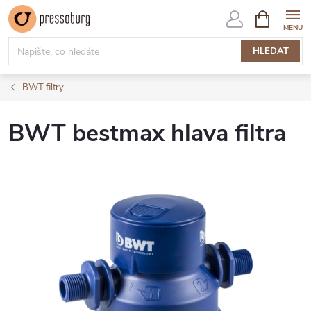
Přejít
NÁKUPNÍ
KOŠÍK
na
obsah
HLEDAT
BWT filtry
BWT bestmax hlava filtra