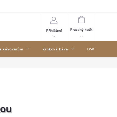
Kontakty
NÁKUPNÍ
KOŠÍK
Prázdný košík
Přihlášení
ke kávovarům
Zrnková káva
BWT filtry
tou