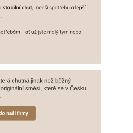
va
stabilní chuť
, menší spotřebu a lepší
.
otřebám – ať už jste malý tým nebo
která chutná jinak než běžný
originální směsi, které se v Česku
.
o naši firmy