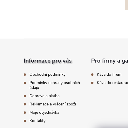
Z
á
Informace pro vás
Pro firmy a g
p
Obchodní podmínky
Káva do firem
Podmínky ochrany osobních
Káva do restaura
a
údajů
Doprava a platba
t
Reklamace a vrácení zboží
í
Moje objednávka
Kontakty