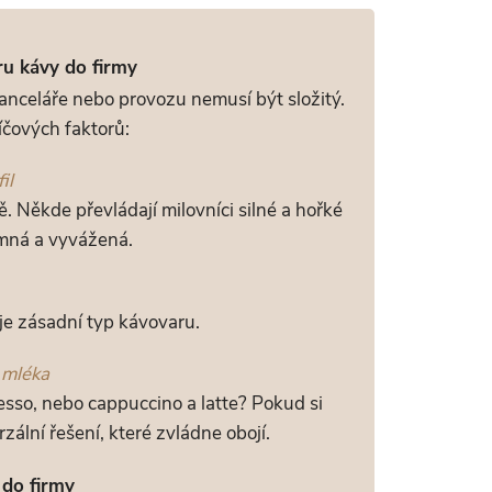
ru kávy do firmy
nceláře nebo provozu nemusí být složitý.
líčových faktorů:
il
. Někde převládají milovníci silné a hořké
jemná a vyvážená.
 je zásadní typ kávovaru.
 mléka
esso, nebo cappuccino a latte? Pokud si
erzální řešení, které zvládne obojí.
 do firmy