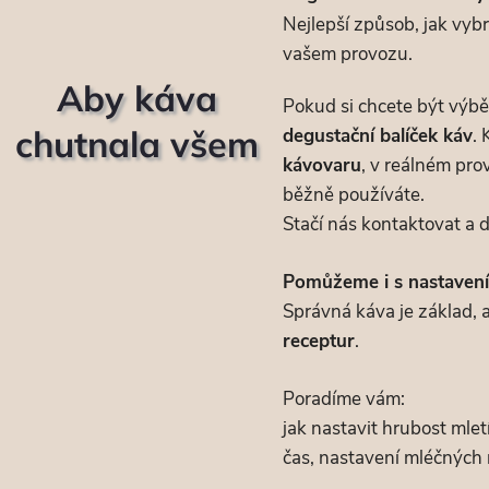
Nejlepší způsob, jak vybr
vašem provozu.
Aby káva
Pokud si chcete být výbě
chutnala všem
degustační balíček káv
.
kávovaru
, v reálném pro
běžně používáte.
Stačí nás kontaktovat a 
Pomůžeme i s nastaven
Správná káva je základ, al
receptur
.
Poradíme vám:
jak nastavit hrubost mle
čas, nastavení mléčných