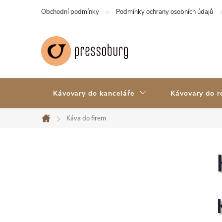
Přejít
Obchodní podmínky
Podmínky ochrany osobních údajů
na
obsah
Kávovary do kanceláře
Kávovary do r
Káva do firem
Domů
P
o
s