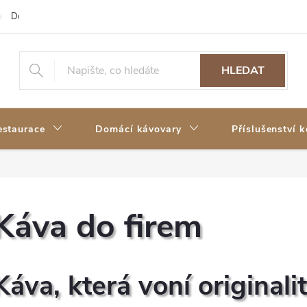
Doprava a platba
Reklamace a vrácení zboží
Moje objednávka
HLEDAT
estaurace
Domácí kávovary
Příslušenství 
Káva do firem
Káva, která voní originali