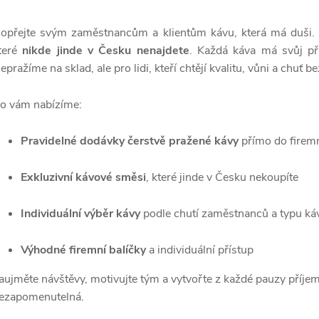
opřejte svým zaměstnancům a klientům kávu, která má duši.
teré
nikde jinde v Česku nenajdete
. Každá káva má svůj p
epražíme na sklad, ale pro lidi, kteří chtějí kvalitu, vůni a chuť
o vám nabízíme:
Pravidelné dodávky čerstvě pražené kávy
přímo do firemn
Exkluzivní kávové směsi
, které jinde v Česku nekoupíte
Individuální výběr kávy
podle chutí zaměstnanců a typu ká
Výhodné firemní balíčky
a individuální přístup
aujměte návštěvy, motivujte tým a vytvořte z každé pauzy příjem
ezapomenutelná.