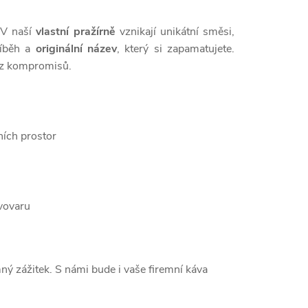
 V naší
vlastní pražírně
vznikají unikátní směsi,
říběh a
originální název
, který si zapamatujete.
 bez kompromisů.
ích prostor
vovaru
ný zážitek. S námi bude i vaše firemní káva