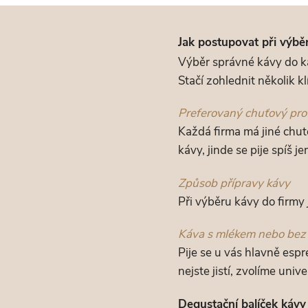
Jak postupovat při výbě
Výběr správné kávy do ka
Stačí zohlednit několik k
Preferovaný chuťový prof
Každá firma má jiné chutě
kávy, jinde se pije spíš 
Způsob přípravy kávy
Při výběru kávy do firmy
Káva s mlékem nebo bez
Pije se u vás hlavně espr
nejste jistí, zvolíme univ
Degustační balíček kávy