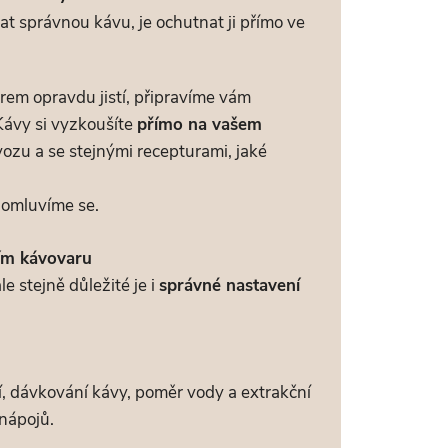
at správnou kávu, je ochutnat ji přímo ve
rem opravdu jistí, připravíme vám
 Kávy si vyzkoušíte
přímo na vašem
vozu a se stejnými recepturami, jaké
domluvíme se.
ím kávovaru
e stejně důležité je i
správné nastavení
tí, dávkování kávy, poměr vody a extrakční
 nápojů.