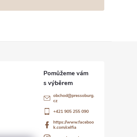
obchod
@
pressoburg.
cz
+421 905 255 090
https://www.faceboo
k.com/celfia