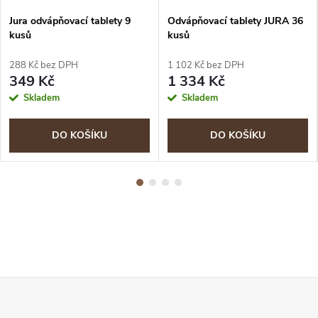
Jura odvápňovací tablety 9
Odvápňovací tablety JURA 36
kusů
kusů
288 Kč bez DPH
1 102 Kč bez DPH
349 Kč
1 334 Kč
Skladem
Skladem
DO KOŠÍKU
DO KOŠÍKU
Z