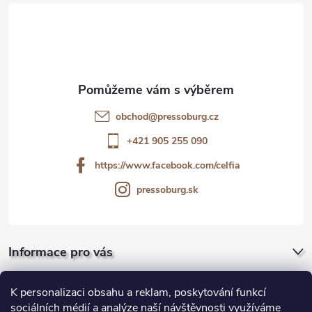
á
p
a
t
obchod
@
pressoburg.cz
í
+421 905 255 090
https://www.facebook.com/celfia
pressoburg.sk
Informace pro vás
Pro firmy a gastro
K personalizaci obsahu a reklam, poskytování funkcí
sociálních médií a analýze naší návštěvnosti využíváme