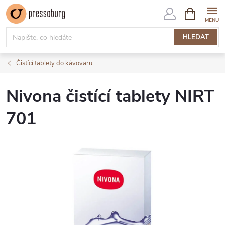
Přejít
NÁKUPNÍ
KOŠÍK
na
obsah
HLEDAT
Čistící tablety do kávovaru
Nivona čistící tablety NIRT
701