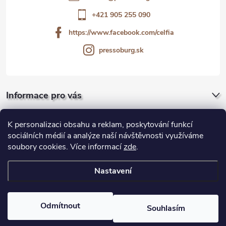
í
+421 905 255 090
https://www.facebook.com/celfia
pressoburg.sk
Informace pro vás
Pro firmy a gastro
K personalizaci obsahu a reklam, poskytování funkcí
sociálních médií a analýze naší návštěvnosti využíváme
soubory cookies. Více informací
zde
.
Blog
Nastavení
Copyright 2026
Pressoburg.cz
. Všechna práva vyhrazena.
Upravit
nastavení cookies
Odmítnout
Souhlasím
Vytvořil Shoptet