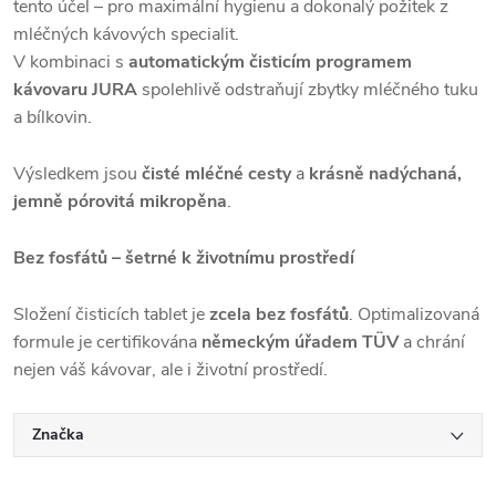
tento účel – pro maximální hygienu a dokonalý požitek z
mléčných kávových specialit.
V kombinaci s
automatickým čisticím programem
kávovaru JURA
spolehlivě odstraňují zbytky mléčného tuku
a bílkovin.
Výsledkem jsou
čisté mléčné cesty
a
krásně nadýchaná,
jemně pórovitá mikropěna
.
Bez fosfátů – šetrné k životnímu prostředí
Složení čisticích tablet je
zcela bez fosfátů
. Optimalizovaná
formule je certifikována
německým úřadem TÜV
a chrání
nejen váš kávovar, ale i životní prostředí.
Značka