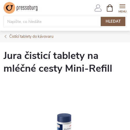
Přejít
NÁKUPNÍ
KOŠÍK
na
obsah
HLEDAT
Čistící tablety do kávovaru
Jura čisticí tablety na
mléčné cesty Mini-Refill