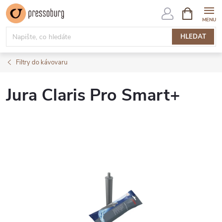
Přejít
NÁKUPNÍ
KOŠÍK
na
obsah
HLEDAT
Filtry do kávovaru
Jura Claris Pro Smart+