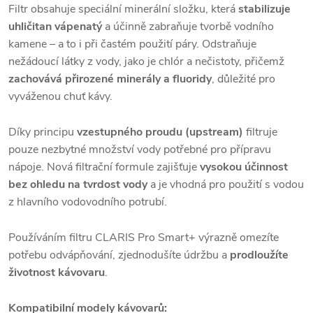
Filtr obsahuje speciální minerální složku, která
stabilizuje
uhličitan vápenatý
a účinně zabraňuje tvorbě vodního
kamene – a to i při častém použití páry. Odstraňuje
nežádoucí látky z vody, jako je chlór a nečistoty, přičemž
zachovává přirozené minerály a fluoridy
, důležité pro
vyváženou chuť kávy.
Díky principu
vzestupného proudu (upstream)
filtruje
pouze nezbytné množství vody potřebné pro přípravu
nápoje. Nová filtrační formule zajišťuje
vysokou účinnost
bez ohledu na tvrdost vody
a je vhodná pro použití s vodou
z hlavního vodovodního potrubí.
Používáním filtru CLARIS Pro Smart+ výrazně omezíte
potřebu odvápňování, zjednodušíte údržbu a
prodloužíte
životnost kávovaru
.
Kompatibilní modely kávovarů: