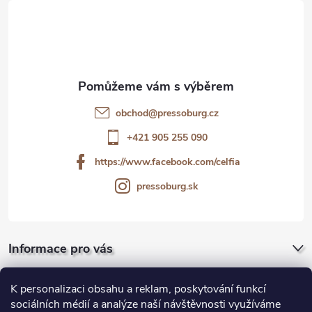
á
p
a
t
obchod
@
pressoburg.cz
í
+421 905 255 090
https://www.facebook.com/celfia
pressoburg.sk
Informace pro vás
Pro firmy a gastro
K personalizaci obsahu a reklam, poskytování funkcí
sociálních médií a analýze naší návštěvnosti využíváme