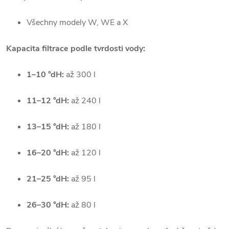
Všechny modely W, WE a X
Kapacita filtrace podle tvrdosti vody:
1–10 °dH:
až 300 l
11–12 °dH:
až 240 l
13–15 °dH:
až 180 l
16–20 °dH:
až 120 l
21–25 °dH:
až 95 l
26–30 °dH:
až 80 l