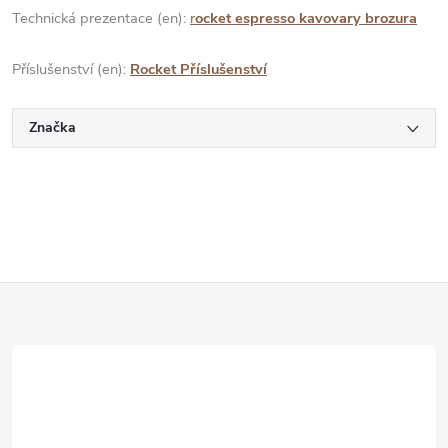
Technická prezentace (en):
r
ocket espresso kavovary brozura
Příslušenství (en):
Rocket Příslušenství
Značka
Z
á
p