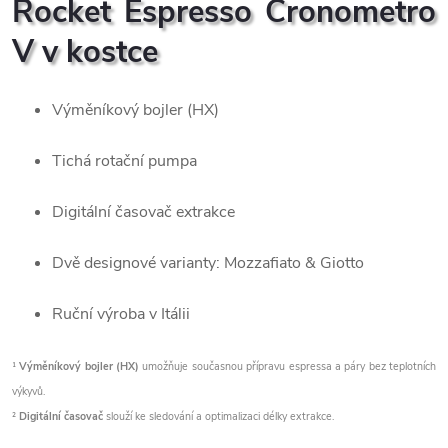
Rocket Espresso Cronometro
V v kostce
Výměníkový bojler (HX)
Tichá rotační pumpa
Digitální časovač extrakce
Dvě designové varianty: Mozzafiato & Giotto
Ruční výroba v Itálii
¹
Výměníkový bojler (HX)
umožňuje současnou přípravu espressa a páry bez teplotních
výkyvů.
²
Digitální časovač
slouží ke sledování a optimalizaci délky extrakce.