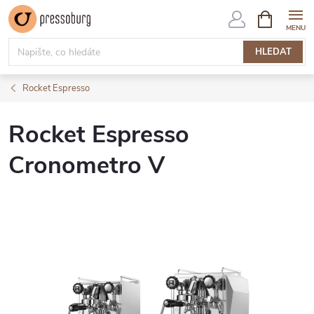
Přejít
NÁKUPNÍ
KOŠÍK
na
obsah
HLEDAT
Rocket Espresso
Rocket Espresso
Cronometro V