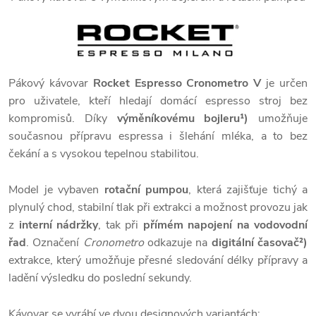
Pákový kávovar
Rocket Espresso
Cronometro V
je určen
pro uživatele, kteří hledají domácí espresso stroj bez
kompromisů. Díky
výměníkovému bojleru¹)
umožňuje
současnou přípravu espressa i šlehání mléka, a to bez
čekání a s vysokou tepelnou stabilitou.
Model je vybaven
rotační pumpou
, která zajišťuje tichý a
plynulý chod, stabilní tlak při extrakci a možnost provozu jak
z
interní nádržky
, tak při
přímém napojení na vodovodní
řad
. Označení
Cronometro
odkazuje na
digitální časovač²)
extrakce, který umožňuje přesné sledování délky přípravy a
ladění výsledku do poslední sekundy.
Kávovar se vyrábí ve dvou designových variantách: