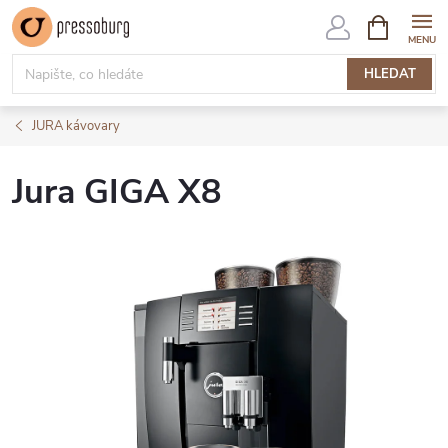
Přejít
NÁKUPNÍ
KOŠÍK
na
obsah
HLEDAT
JURA kávovary
Jura GIGA X8