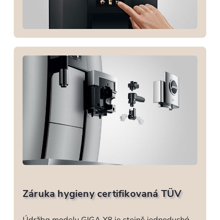
Záruka hygieny certifikovaná TÜV
Údržba modelu GIGA X8 je stejně jednoduchá,