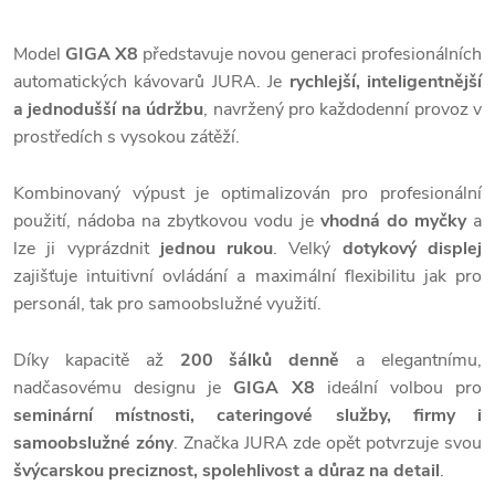
Model
GIGA X8
představuje novou generaci profesionálních
automatických kávovarů JURA. Je
rychlejší, inteligentnější
a jednodušší na údržbu
, navržený pro každodenní provoz v
prostředích s vysokou zátěží.
Kombinovaný výpust je optimalizován pro profesionální
použití, nádoba na zbytkovou vodu je
vhodná do myčky
a
lze ji vyprázdnit
jednou rukou
. Velký
dotykový displej
zajišťuje intuitivní ovládání a maximální flexibilitu jak pro
personál, tak pro samoobslužné využití.
Díky kapacitě až
200 šálků denně
a elegantnímu,
nadčasovému designu je
GIGA X8
ideální volbou pro
seminární místnosti, cateringové služby, firmy i
samoobslužné zóny
. Značka JURA zde opět potvrzuje svou
švýcarskou preciznost, spolehlivost a důraz na detail
.