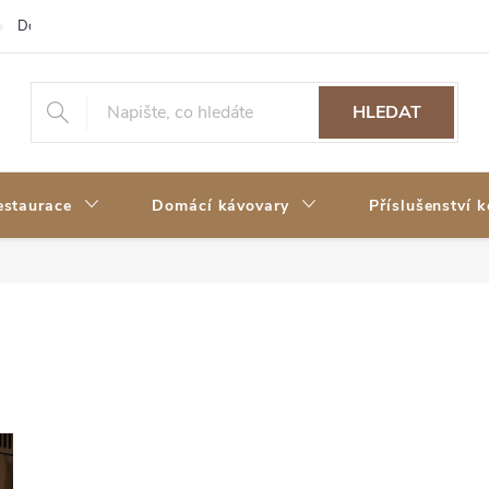
Doprava a platba
Reklamace a vrácení zboží
Moje objednávka
HLEDAT
estaurace
Domácí kávovary
Příslušenství 