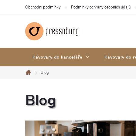
Přejít
Obchodní podmínky
Podmínky ochrany osobních údajů
na
obsah
Kávovary do kanceláře
Kávovary do r
Blog
Domů
Blog
V