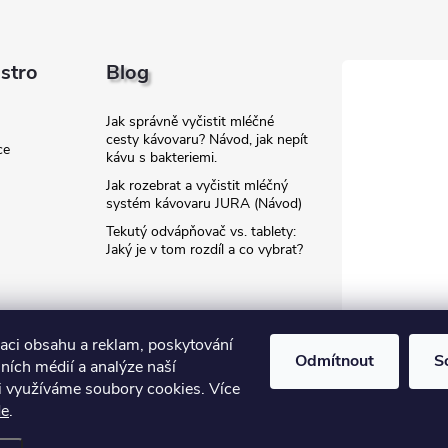
astro
Blog
Jak správně vyčistit mléčné
cesty kávovaru? Návod, jak nepít
ce
kávu s bakteriemi.
Jak rozebrat a vyčistit mléčný
systém kávovaru JURA (Návod)
Tekutý odvápňovač vs. tablety:
Jaký je v tom rozdíl a co vybrat?
zaci obsahu a reklam, poskytování
Odmítnout
S
lních médií a analýze naší
i využíváme soubory cookies. Více
de
.