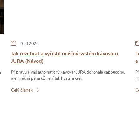
26.6.2026
Jak rozebrat a vyčistit mléčný systém kávovaru
T
JURA (Návod)
a
Připravuje váš automatický kávovar JURA dokonalé cappuccino,
Př
m
ale mléčná pěna už není tak hustá a kré...
mí
Celý článek
C