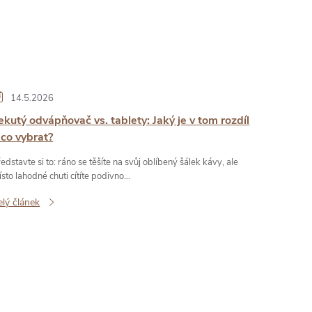
14.5.2026
ekutý odvápňovač vs. tablety: Jaký je v tom rozdíl
 co vybrat?
edstavte si to: ráno se těšíte na svůj oblíbený šálek kávy, ale
sto lahodné chuti cítíte podivno...
elý článek