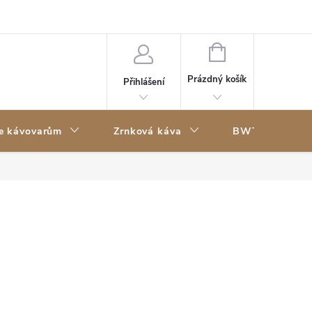
Kontakty
NÁKUPNÍ
KOŠÍK
Prázdný košík
Přihlášení
ke kávovarům
Zrnková káva
BWT filtry