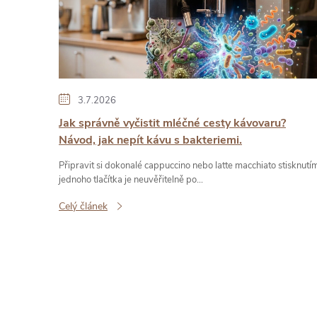
ý
p
i
3.7.2026
s
Jak správně vyčistit mléčné cesty kávovaru?
č
Návod, jak nepít kávu s bakteriemi.
Připravit si dokonalé cappuccino nebo latte macchiato stisknutí
l
jednoho tlačítka je neuvěřitelně po...
Celý článek
á
n
k