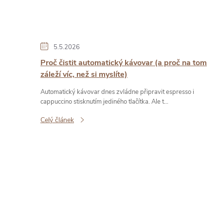
ů
5.5.2026
Proč čistit automatický kávovar (a proč na tom
záleží víc, než si myslíte)
Automatický kávovar dnes zvládne připravit espresso i
cappuccino stisknutím jediného tlačítka. Ale t...
Celý článek