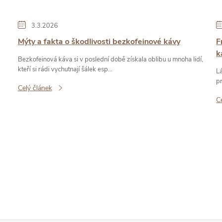
3.3.2026
Mýty a fakta o škodlivosti bezkofeinové kávy
F
k
Bezkofeinová káva si v poslední době získala oblibu u mnoha lidí,
kteří si rádi vychutnají šálek esp...
L
pr
Celý článek
C