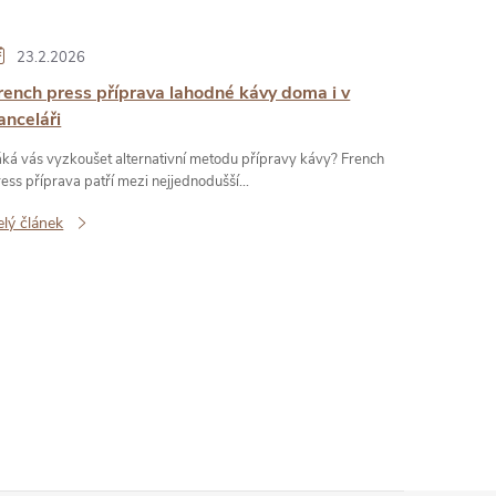
23.2.2026
rench press příprava lahodné kávy doma i v
anceláři
áká vás vyzkoušet alternativní metodu přípravy kávy? French
ess příprava patří mezi nejjednodušší...
elý článek