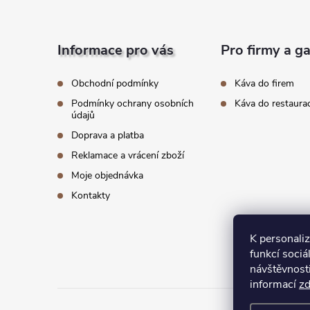
Z
d
á
a
Informace pro vás
Pro firmy a g
p
c
Obchodní podmínky
Káva do firem
í
Podmínky ochrany osobních
Káva do restaura
a
údajů
p
Doprava a platba
t
Reklamace a vrácení zboží
r
í
Moje objednávka
v
Kontakty
k
K personali
y
funkcí sociá
v
návštěvnost
informací
z
ý