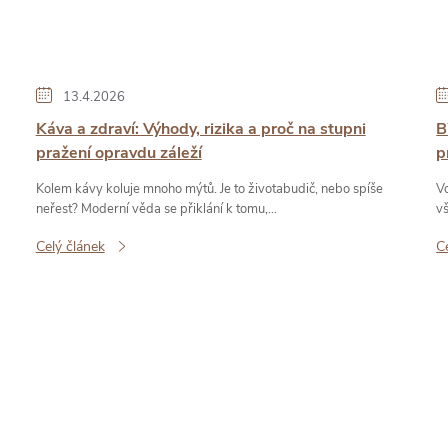
13.4.2026
Káva a zdraví: Výhody, rizika a proč na stupni
B
pražení opravdu záleží
p
Kolem kávy koluje mnoho mýtů. Je to životabudič, nebo spíše
V
neřest? Moderní věda se přiklání k tomu,...
v
Celý článek
C