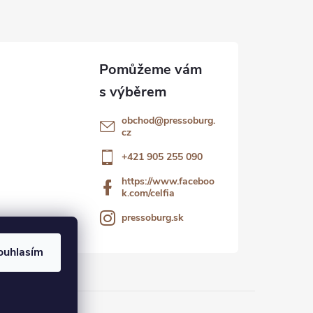
obchod
@
pressoburg.
cz
+421 905 255 090
https://www.faceboo
k.com/celfia
pressoburg.sk
ouhlasím