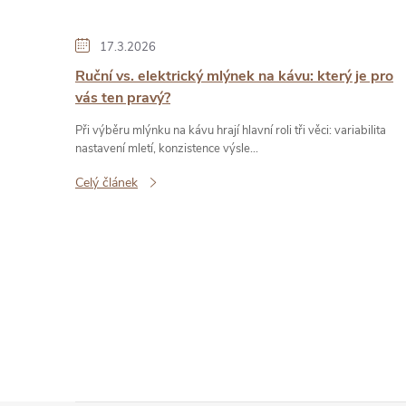
17.3.2026
Ruční vs. elektrický mlýnek na kávu: který je pro
vás ten pravý?
Při výběru mlýnku na kávu hrají hlavní roli tři věci: variabilita
nastavení mletí, konzistence výsle...
Celý článek
O
v
l
á